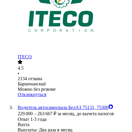
ITECO
4.5
•
2134
отзыва
Баранчинский
Можно без резюме
Откликнуться
Водитель автосамосвала БелАЗ 75131, 75306
229 000
–
263 667
₽
за месяц,
до вычета налогов
Опыт 1-3 года
Вахта
Выплаты: Два раза в месяц