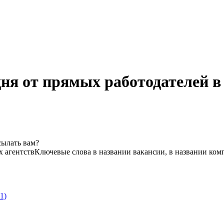
дня от прямых работодателей 
сылать вам?
х агентств
Ключевые слова в названии вакансии, в названии ком
1)