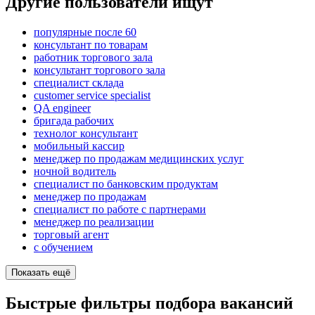
Другие пользователи ищут
популярные после 60
консультант по товарам
работник торгового зала
консультант торгового зала
специалист склада
customer service specialist
QA engineer
бригада рабочих
технолог консультант
мобильный кассир
менеджер по продажам медицинских услуг
ночной водитель
специалист по банковским продуктам
менеджер по продажам
специалист по работе с партнерами
менеджер по реализации
торговый агент
с обучением
Показать ещё
Быстрые фильтры подбора вакансий