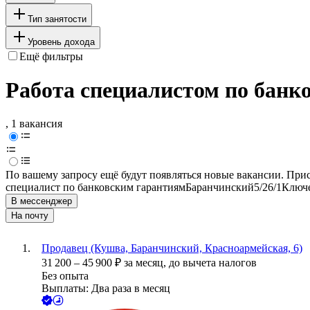
Тип занятости
Уровень дохода
Ещё фильтры
Работа специалистом по банк
, 1 вакансия
По вашему запросу ещё будут появляться новые вакансии. При
специалист по банковским гарантиям
Баранчинский
5/2
6/1
Ключе
В мессенджер
На почту
Продавец (Кушва, Баранчинский, Красноармейская, 6)
31 200
–
45 900
₽
за месяц,
до вычета налогов
Без опыта
Выплаты: Два раза в месяц