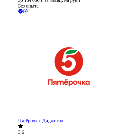
до
184 000
₽
за месяц,
на руки
Без опыта
Пятёрочка. Диджитал
3.6