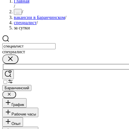
Главная
/
/
...
вакансии в Баранчинском
/
специалист
/
за сутки
специалист
Баранчинский
График
Рабочие часы
Опыт