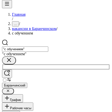
Главная
/
/
...
вакансии в Баранчинском
/
с обучением
"с обучением"
Баранчинский
График
Рабочие часы