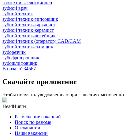
зоотехник-селекционер
зубной врач
зубной техник
зубной техник-гипсовщик
зубной техник-каркасист
зубной техник-керамист
зубной техник-литейщик
зубной техник (оператор) CAD/CAM
зубной техник-съемщик
зуборезчик
зубофрезеровщик
зубошлифовщик
В начало
2
3
4
5
6
7
Скачайте приложение
Чтобы получать уведомления о приглашениях мгновенно
HeadHunter
Размещение вакансий
Поиск по резюме
О компании
Наши вакансии