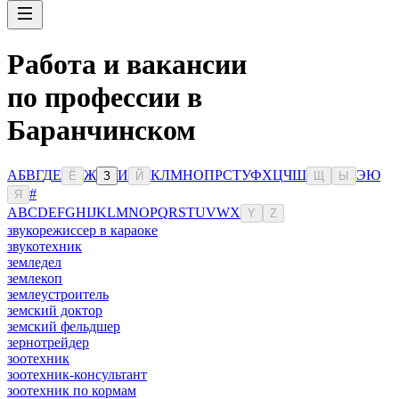
Работа и вакансии
по профессии в
Баранчинском
А
Б
В
Г
Д
Е
Ж
И
К
Л
М
Н
О
П
Р
С
Т
У
Ф
Х
Ц
Ч
Ш
Э
Ю
Ё
З
Й
Щ
Ы
#
Я
A
B
C
D
E
F
G
H
I
J
K
L
M
N
O
P
Q
R
S
T
U
V
W
X
Y
Z
звукорежиссер в караоке
звукотехник
земледел
землекоп
землеустроитель
земский доктор
земский фельдшер
зернотрейдер
зоотехник
зоотехник-консультант
зоотехник по кормам