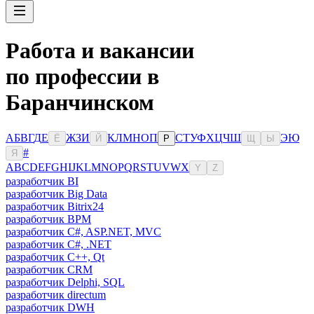
Работа и вакансии
по профессии в
Баранчинском
А
Б
В
Г
Д
Е
Ж
З
И
К
Л
М
Н
О
П
С
Т
У
Ф
Х
Ц
Ч
Ш
Э
Ю
Ё
Й
Р
Щ
Ы
#
Я
A
B
C
D
E
F
G
H
I
J
K
L
M
N
O
P
Q
R
S
T
U
V
W
X
Y
Z
разработчик BI
разработчик Big Data
разработчик Bitrix24
разработчик BPM
разработчик C#, ASP.NET, MVC
разработчик C#, .NET
разработчик C++, Qt
разработчик CRM
разработчик Delphi, SQL
разработчик directum
разработчик DWH