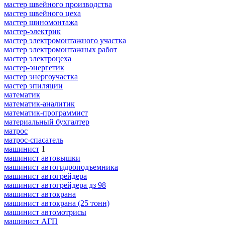
мастер швейного производства
мастер швейного цеха
мастер шиномонтажа
мастер-электрик
мастер электромонтажного участка
мастер электромонтажных работ
мастер электроцеха
мастер-энергетик
мастер энергоучастка
мастер эпиляции
математик
математик-аналитик
математик-программист
материальный бухгалтер
матрос
матрос-спасатель
машинист
1
машинист автовышки
машинист автогидроподъемника
машинист автогрейдера
машинист автогрейдера дз 98
машинист автокрана
машинист автокрана (25 тонн)
машинист автомотрисы
машинист АГП