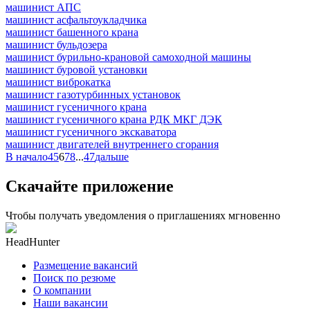
машинист АПС
машинист асфальтоукладчика
машинист башенного крана
машинист бульдозера
машинист бурильно-крановой самоходной машины
машинист буровой установки
машинист виброкатка
машинист газотурбинных установок
машинист гусеничного крана
машинист гусеничного крана РДК МКГ ДЭК
машинист гусеничного экскаватора
машинист двигателей внутреннего сгорания
В начало
4
5
6
7
8
...
47
дальше
Скачайте приложение
Чтобы получать уведомления о приглашениях мгновенно
HeadHunter
Размещение вакансий
Поиск по резюме
О компании
Наши вакансии