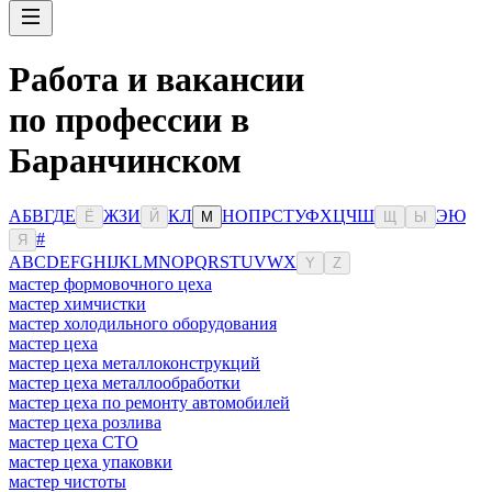
Работа и вакансии
по профессии в
Баранчинском
А
Б
В
Г
Д
Е
Ж
З
И
К
Л
Н
О
П
Р
С
Т
У
Ф
Х
Ц
Ч
Ш
Э
Ю
Ё
Й
М
Щ
Ы
#
Я
A
B
C
D
E
F
G
H
I
J
K
L
M
N
O
P
Q
R
S
T
U
V
W
X
Y
Z
мастер формовочного цеха
мастер химчистки
мастер холодильного оборудования
мастер цеха
мастер цеха металлоконструкций
мастер цеха металлообработки
мастер цеха по ремонту автомобилей
мастер цеха розлива
мастер цеха СТО
мастер цеха упаковки
мастер чистоты