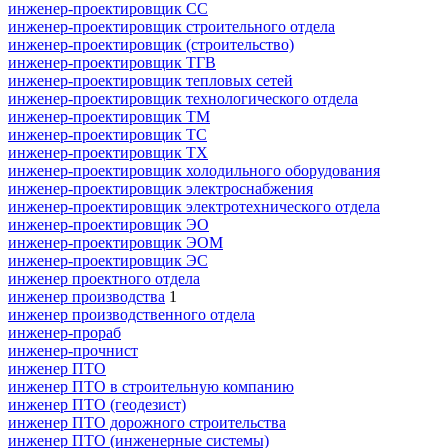
инженер-проектировщик СС
инженер-проектировщик строительного отдела
инженер-проектировщик (строительство)
инженер-проектировщик ТГВ
инженер-проектировщик тепловых сетей
инженер-проектировщик технологического отдела
инженер-проектировщик ТМ
инженер-проектировщик ТС
инженер-проектировщик ТХ
инженер-проектировщик холодильного оборудования
инженер-проектировщик электроснабжения
инженер-проектировщик электротехнического отдела
инженер-проектировщик ЭО
инженер-проектировщик ЭОМ
инженер-проектировщик ЭС
инженер проектного отдела
инженер производства
1
инженер производственного отдела
инженер-прораб
инженер-прочнист
инженер ПТО
инженер ПТО в строительную компанию
инженер ПТО (геодезист)
инженер ПТО дорожного строительства
инженер ПТО (инженерные системы)