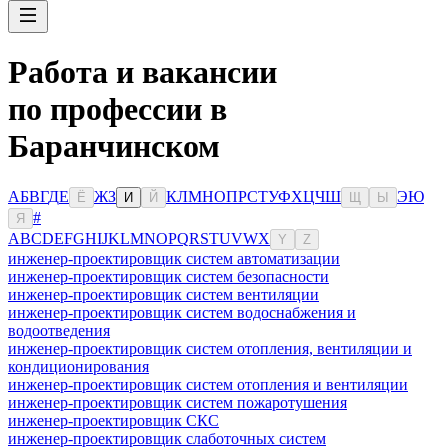
Работа и вакансии
по профессии в
Баранчинском
А
Б
В
Г
Д
Е
Ж
З
К
Л
М
Н
О
П
Р
С
Т
У
Ф
Х
Ц
Ч
Ш
Э
Ю
Ё
И
Й
Щ
Ы
#
Я
A
B
C
D
E
F
G
H
I
J
K
L
M
N
O
P
Q
R
S
T
U
V
W
X
Y
Z
инженер-проектировщик систем автоматизации
инженер-проектировщик систем безопасности
инженер-проектировщик систем вентиляции
инженер-проектировщик систем водоснабжения и
водоотведения
инженер-проектировщик систем отопления, вентиляции и
кондиционирования
инженер-проектировщик систем отопления и вентиляции
инженер-проектировщик систем пожаротушения
инженер-проектировщик СКС
инженер-проектировщик слаботочных систем