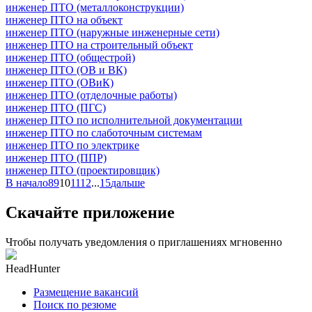
инженер ПТО (металлоконструкции)
инженер ПТО на объект
инженер ПТО (наружные инженерные сети)
инженер ПТО на строительный объект
инженер ПТО (общестрой)
инженер ПТО (ОВ и ВК)
инженер ПТО (ОВиК)
инженер ПТО (отделочные работы)
инженер ПТО (ПГС)
инженер ПТО по исполнительной документации
инженер ПТО по слаботочным системам
инженер ПТО по электрике
инженер ПТО (ППР)
инженер ПТО (проектировщик)
В начало
8
9
10
11
12
...
15
дальше
Скачайте приложение
Чтобы получать уведомления о приглашениях мгновенно
HeadHunter
Размещение вакансий
Поиск по резюме