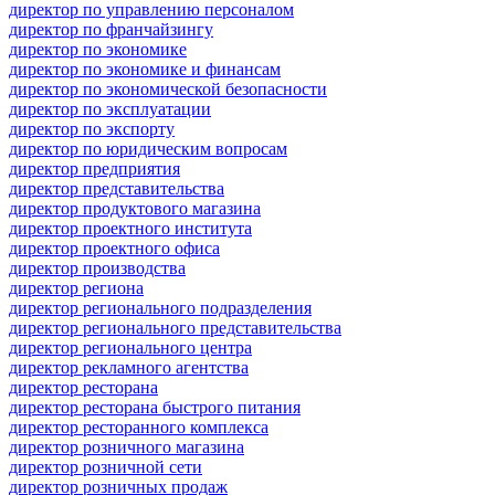
директор по управлению персоналом
директор по франчайзингу
директор по экономике
директор по экономике и финансам
директор по экономической безопасности
директор по эксплуатации
директор по экспорту
директор по юридическим вопросам
директор предприятия
директор представительства
директор продуктового магазина
директор проектного института
директор проектного офиса
директор производства
директор региона
директор регионального подразделения
директор регионального представительства
директор регионального центра
директор рекламного агентства
директор ресторана
директор ресторана быстрого питания
директор ресторанного комплекса
директор розничного магазина
директор розничной сети
директор розничных продаж