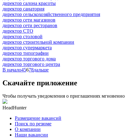
директор салона красоты
директор санатория
директор сельскохозяйственного предприятия
директор сети магазинов
директор сети ресторанов
директор СТО
директор столовой
директор строительной компании
директор супермаркета
директор типографии
директор торгового дома
директор торгового центра
В начало
4
5
6
7
8
дальше
Скачайте приложение
Чтобы получать уведомления о приглашениях мгновенно
HeadHunter
Размещение вакансий
Поиск по резюме
О компании
Наши вакансии