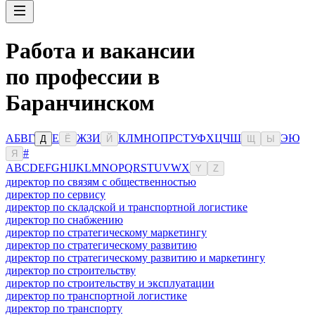
Работа и вакансии
по профессии в
Баранчинском
А
Б
В
Г
Е
Ж
З
И
К
Л
М
Н
О
П
Р
С
Т
У
Ф
Х
Ц
Ч
Ш
Э
Ю
Д
Ё
Й
Щ
Ы
#
Я
A
B
C
D
E
F
G
H
I
J
K
L
M
N
O
P
Q
R
S
T
U
V
W
X
Y
Z
директор по связям с общественностью
директор по сервису
директор по складской и транспортной логистике
директор по снабжению
директор по стратегическому маркетингу
директор по стратегическому развитию
директор по стратегическому развитию и маркетингу
директор по строительству
директор по строительству и эксплуатации
директор по транспортной логистике
директор по транспорту