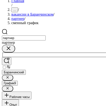
Главная
/
/
...
вакансии в Баранчинском
/
партнер
/
сменный график
партнер
Баранчинский
График
9
Рабочие часы
Опыт