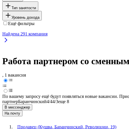
Тип занятости
Уровень дохода
Ещё фильтры
Найдена
291
компания
Работа партнером со сменны
, 1 вакансия
По вашему запросу ещё будут появляться новые вакансии. При
партнер
Баранчинский
4/4
4/3
еще 8
В мессенджер
На почту
Продавец (Кушва, Баранчинский, Революции, 19)