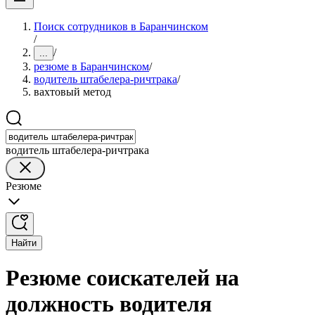
Поиск сотрудников в Баранчинском
/
/
...
резюме в Баранчинском
/
водитель штабелера-ричтрака
/
вахтовый метод
водитель штабелера-ричтрака
Резюме
Найти
Резюме соискателей на
должность водителя