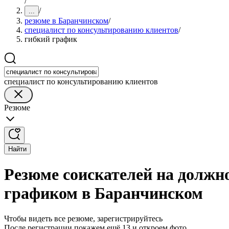
/
/
...
резюме в Баранчинском
/
специалист по консультированию клиентов
/
гибкий график
специалист по консультированию клиентов
Резюме
Найти
Резюме соискателей на должн
графиком в Баранчинском
Чтобы видеть все резюме, зарегистрируйтесь
После регистрации покажем ещё 13 и откроем фото