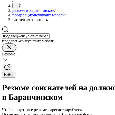
/
/
...
резюме в Баранчинском
/
продавец-консультант мебели
/
частичная занятость
продавец-консультант мебели
Резюме
Найти
Резюме соискателей на должн
в Баранчинском
Чтобы видеть все резюме, зарегистрируйтесь
После регистрации покажем ещё 1 и откроем фото