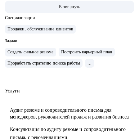
• Опыт руководства больших команд 100+ человек.
Развернуть
• Выстраивание направлений с нуля, регламенты, KPI,
мотивация.
Специализации
• Аудит и изменение действующих коммерческих
Продажи, обслуживание клиентов
процессов.
• Спикер-эксперт в Phoenix Education — бюро
Задачи
образовательных проектов.
Создать сильное резюме
Построить карьерный план
• Психологическое дополнительное образование.
Проработать стратегию поиска работы
...
С чем помогу:
• Создать резюме, привлекающее внимание и
сопроводительное письмо.
Услуги
• Как попасть в ТОП-компанию.
• Подготовиться к интервью.
Аудит резюме и сопроводительного письма для
• Определиться с карьерной целью.
менеджеров, руководителей продаж и развития бизнеса
• Разработать индивидуальный план развития с любого
Консультация по аудиту резюме и сопроводительного
уровня до руководителя подразделения.
письма, с рекомендациями.
• Разработать план работы по управлению и мотивацией