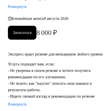
команды.
Развернуть
• Подготовиться к ревью или сложному разговору с
сотрудником/руководителем.
Ближайшая запись
9 августа 2026
8 000
₽
Кому могу помочь:
Записаться
• Специалистам всех уровней в области, операций,
категорийного менеджмента, Bizdev-менеджеров, продаж.
• Новичкам, кто только начинает свой путь и хочет
Экспресс-аудит резюме для менеджеров любого уровня
определиться с дальнейшими шагами.
• Тем, кто только стал руководителем: как работать с
Услуга подходит вам, если:
командой, выстраивать эффективные процессы,
- Не уверены в своем резюме и хотите получить
мотивировать, как работать с заказчиками и
рекомендации по его улучшению.
руководителями.
- Не знаете, как "вкусно" описать свои навыки и
• Опытным руководителям, кто испытывает сложности в
результаты работы.
работе с командой или не понимает как дальше расти.
- Ищете свежий взгляд и рекомендации по резюме
Развернуть