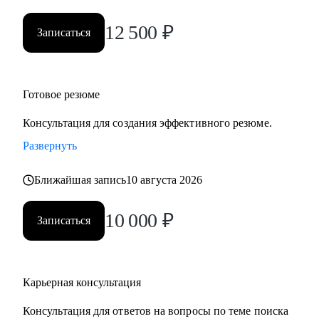
• Нефтегаз и энергетика
12 500
₽
• Строительство и девелопмент
Записаться
• Товары повседневного спроса (FMCG) и дистрибуция
• Логистика, закупки, управление цепями поставок
• Эксплуатация недвижимости и АХО
Готовое резюме
• Управление персоналом
• Юриспруденция и правовое сопровождение бизнеса
Консультация для создания эффективного резюме.
Развернуть
Ко мне приходят, чтобы разобраться в карьерной ситуации
и принять собственное, выверенное решение.
Ближайшая запись
10 августа 2026
10 000
₽
Записаться
Карьерная консультация
Консультация для ответов на вопросы по теме поиска