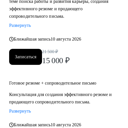
теме поиска работы и развития карьеры, создания
требований рынка.
эффективного резюме и продающего
• Сформулировать карьерную цель и выстроить логику
сопроводительного письма.
следующего шага.
Развернуть
• Подготовить резюме и сопроводительное письмо под
конкретную цель.
Ближайшая запись
10 августа 2026
• Подготовить к интервью и внутренним конкурсам,
включая оценочные процедуры.
21 500
₽
Записаться
• Отработать самопрезентацию, сложные вопросы и
15 000
₽
переговорную позицию.
• Сопроводить переход между государственным и
коммерческим сектором: адаптировать позиционирование
Готовое резюме + сопроводительное письмо
и аргументацию с учётом специфики обеих сторон.
Консультация для создания эффективного резюме и
продающего сопроводительного письма.
Кому могу помочь
Руководителям и экспертам из отраслей и
Развернуть
функциональных направлений:
Ближайшая запись
10 августа 2026
• Промышленность и производство