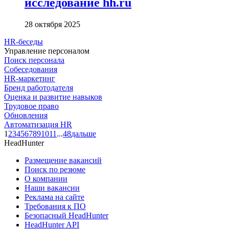
исследование hh.ru
28 октября 2025
HR-беседы
Управление персоналом
Поиск персонала
Собеседования
HR-маркетинг
Бренд работодателя
Оценка и развитие навыков
Трудовое право
Обновления
Автоматизация HR
1
2
3
4
5
6
7
8
9
10
11
...
48
дальше
HeadHunter
Размещение вакансий
Поиск по резюме
О компании
Наши вакансии
Реклама на сайте
Требования к ПО
Безопасный HeadHunter
HeadHunter API