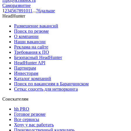
Продуктивность
Саморазвитие
1
2
3
4
5
6
7
8
9
10
11
...
76
дальше
HeadHunter
Размещение вакансий
Поиск по резюме
О компании
Наши вакансии
Реклама на сайте
Требования к ПО
Безопасный HeadHunter
HeadHunter API
Партнерам
Инвесторам
Каталог компаний
Поиск по вакансиям в Баранчинском
Сетка: соцсеть для нетворкинга
Соискателям
hh PRO
Готовое резюме
Все сервисы
Хочу у вас работать
Производственный календарь