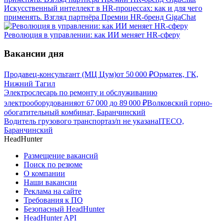
Искусственный интеллект в HR-процессах: как и для чего
применять. Взгляд партнёра Премии HR-бренд GigaChat
Революция в управлении: как ИИ меняет HR-сферу
Вакансии дня
Продавец-консультант (МЦ Цум)
от
50 000
₽
Орматек, ГК,
Нижний Тагил
Электрослесарь по ремонту и обслуживанию
электрооборудования
от
67 000
до
89 000
₽
Волковский горно-
обогатительный комбинат, Баранчинский
Водитель грузового транспорта
з/п не указана
ITECO,
Баранчинский
HeadHunter
Размещение вакансий
Поиск по резюме
О компании
Наши вакансии
Реклама на сайте
Требования к ПО
Безопасный HeadHunter
HeadHunter API