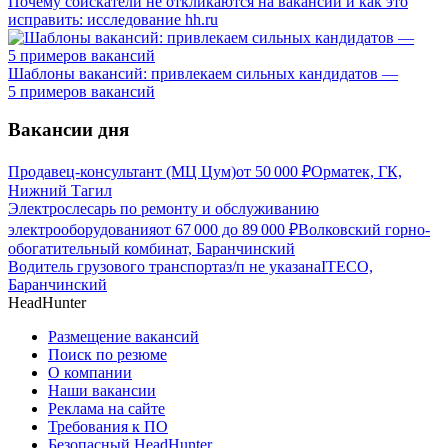
Почему соискатели не откликаются на вакансии и как это
исправить: исследование hh.ru
Шаблоны вакансий: привлекаем сильных кандидатов —
5 примеров вакансий
Вакансии дня
Продавец-консультант (МЦ Цум)
от
50 000
₽
Орматек, ГК,
Нижний Тагил
Электрослесарь по ремонту и обслуживанию
электрооборудования
от
67 000
до
89 000
₽
Волковский горно-
обогатительный комбинат, Баранчинский
Водитель грузового транспорта
з/п не указана
ITECO,
Баранчинский
HeadHunter
Размещение вакансий
Поиск по резюме
О компании
Наши вакансии
Реклама на сайте
Требования к ПО
Безопасный HeadHunter