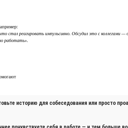
Например:
, что стал реагировать импульсивно. Обсудил это с коллегами —
йно работать»
.
помогают
товьте историю для собеседования или просто пр
ннее почувствуете себя в работе — и тем больше в