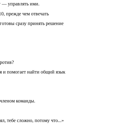
г — управлять ими.
10, прежде чем отвечать
 готовы сразу принять решение
против?
я и помогает найти общий язык
членом команды.
, тебе сложно, потому что...»