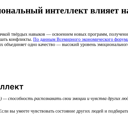
ональный интеллект влияет н
рокачкой твёрдых навыков — освоением новых программ, получе
ешать конфликты.
По данным Всемирного экономического форум
их объединяет одно качество — высокий уровень эмоционального и
еллект
ce) — способность распознавать свои эмоции и чувства других л
сли вы умеете чувствовать состояние других людей и подбирать