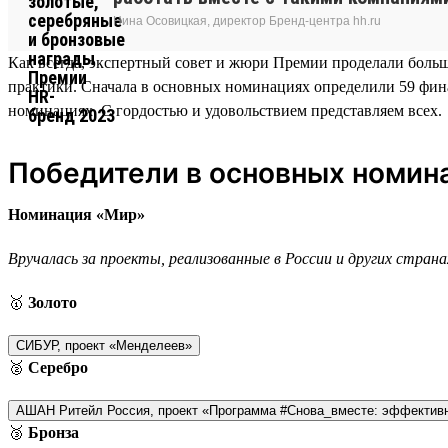
Нина Осовицкая, директор Бренд-центра hh.ru
Как всегда, экспертный совет и жюри Премии проделали бол
практики. Сначала в основных номинациях определили 59 фин
номинациях. С гордостью и удовольствием представляем всех.
Победители в основных номин
Номинация «Мир»
Вручалась за проекты, реализованные в России и других странах
🥇
Золото
СИБУР, проект «Менделеев»
🥈
Серебро
АШАН Ритейл Россия, проект «Программа #Снова_вместе: эффектив
🥉
Бронза