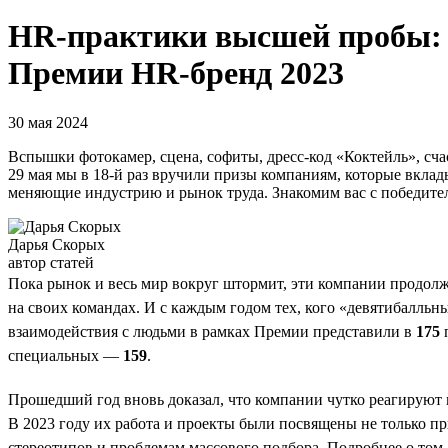
HR-практики высшей пробы: к
Премии HR-бренд 2023
30 мая 2024
Вспышки фотокамер, сцена, софиты, дресс-код «Коктейль», сча
29 мая мы в 18-й раз вручили призы компаниям, которые вкла
меняющие индустрию и рынок труда. Знакомим вас с победител
Дарья Скорых
автор статей
Пока рынок и весь мир вокруг штормит, эти компании продолжа
на своих командах. И с каждым годом тех, кого «девятибалль
взаимодействия с людьми в рамках Премии представили в
175
п
специальных —
159
.
Прошедший год вновь доказал, что компании чутко реагируют 
В 2023 году их работа и проекты были посвящены не только п
стереотипов и проблемам массового подбора. Подробнее о том