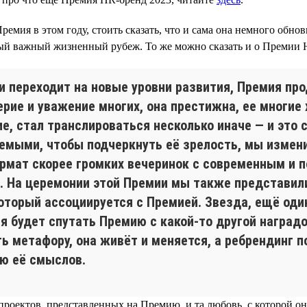
ремия в этом году, стоить сказать, что и сама она немного об
ервый важный жизненный рубеж. То же можно сказать и о Премии
и переходит на новые уровни развития, Премия про
рие и уважение многих, она престижна, ее многие 
е, стал транслироваться несколько иначе — и это
емыми, чтобы подчеркнуть её зрелость, мы измен
ормат скорее громких вечеринок с современным и 
. На церемонии этой Премии мы также представили
который ассоциируется с Премией. Звезда, ещё оди
я будет спутать Премию с какой-то другой наград
ь метафору, она живёт и меняется, а ребрендинг п
ию её смыслов.
 проектов, представленных на Премию, и та любовь, с которой он