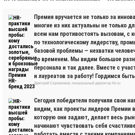
Премия вручается не только за иннов
многие из них актуальны не только дл
всем нам противостоять вызовам, с к
по технологическому лидерству, пром
базовой проблемы — нехватки человеч
со временем. Мы видим большое разно
персонала и так далее. Вместе с уча
и лауреатов за работу! Гордимся быт
Дмитрий Сергиенков, генеральный директор hh.ru
Сегодня победители получили свои на
видим, как проекты лидеров Премии в
которую они задают, делает весь ры
начинают чувствовать себя счастливе
работать вместе с такими компаниями