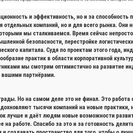
ационность и эффективность, но и за способность 
я отдельных компаний, но и для всего рынка. Они н
оторыми мы сталкиваемся. Время сейчас непростое
ышленной безопасности, перестройке логистически
еского капитала. Судя по проектам этого года, инд
образие практик в области корпоративной культур
стниками мы смотрим оптимистично на развитие ин
ь вашими партнёрами.
грады. Но на самом деле это не финал. Это работа
дохновляют тысячи компаний на новые практики, н
нок лучше и даёт людям новые возможности развит
е на работе. Спасибо за это и за готовность дели
 и создавать пространство для того, чтобы о лучш