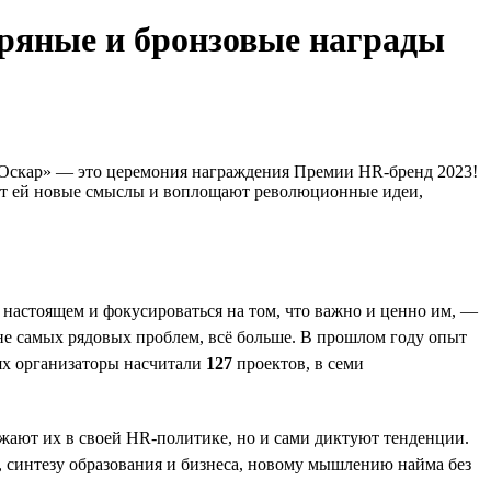
бряные и бронзовые награды
я «Оскар» — это церемония награждения Премии HR-бренд 2023!
ают ей новые смыслы и воплощают революционные идеи,
 настоящем и фокусироваться на том, что важно и ценно им, —
 не самых рядовых проблем, всё больше. В прошлом году опыт
ях организаторы насчитали
127
проектов, в семи
жают их в своей HR-политике, но и сами диктуют тенденции.
 синтезу образования и бизнеса, новому мышлению найма без