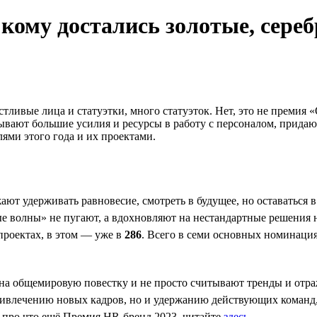
ому достались золотые, сере
стливые лица и статуэтки, много статуэток. Нет, это не преми
дывают большие усилия и ресурсы в работу с персоналом, прид
ями этого года и их проектами.
ют удерживать равновесие, смотреть в будущее, но оставаться в
ные волны» не пугают, а вдохновляют на нестандартные решения
роектах, в этом — уже в
286
. Всего в семи основных номинаци
на общемировую повестку и не просто считывают тренды и отра
ривлечению новых кадров, но и удержанию действующих команд,
, про что ещё Премия HR-бренд 2023, читайте
здесь
.