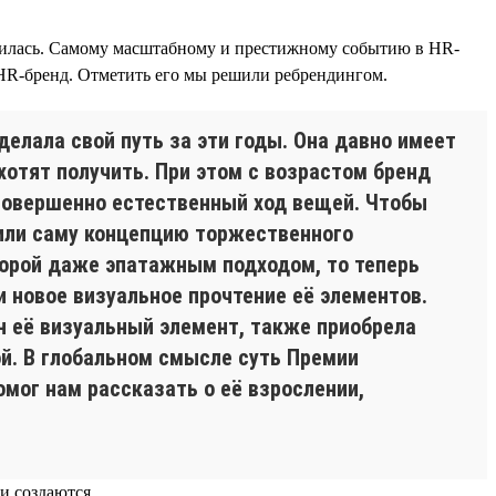
новилась. Самому масштабному и престижному событию в HR-
 HR-бренд. Отметить его мы решили ребрендингом.
делала свой путь за эти годы. Она давно имеет
хотят получить. При этом с возрастом бренд
 совершенно естественный ход вещей. Чтобы
или саму концепцию торжественного
порой даже эпатажным подходом, то теперь
 новое визуальное прочтение её элементов.
н её визуальный элемент, также приобрела
ой. В глобальном смысле суть Премии
омог нам рассказать о её взрослении,
и создаются.