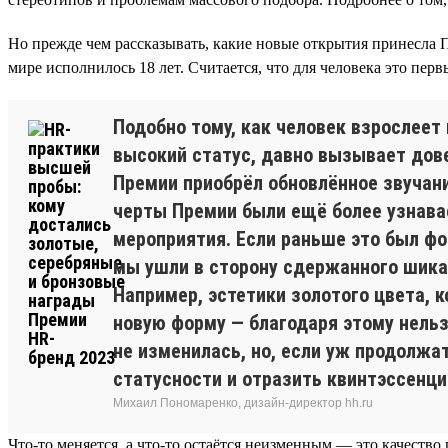
Но прежде чем рассказывать, какие новые открытия принесла П
мире исполнилось 18 лет. Считается, что для человека это п
Подобно тому, как человек взрослеет 
высокий статус, давно вызывает дове
Премии приобрёл обновлённое звучани
черты Премии были ещё более узнава
мероприятия. Если раньше это был ф
мы ушли в сторону сдержанного шика
Например, эстетики золотого цвета, 
новую форму — благодаря этому нельз
не изменилась, но, если уж продолжат
статусности и отразить квинтэссенц
Михаил Пономаренко, дизайн-директор hh.ru
Что-то меняется, а что-то остаётся неизменным — это качество