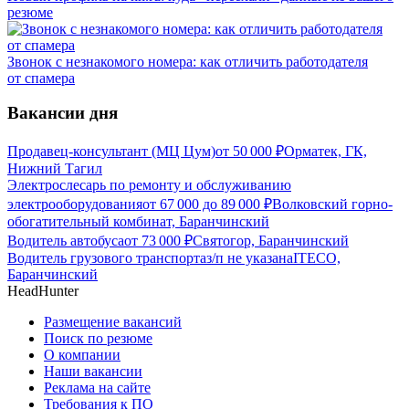
резюме
Звонок с незнакомого номера: как отличить работодателя
от спамера
Вакансии дня
Продавец-консультант (МЦ Цум)
от
50 000
₽
Орматек, ГК,
Нижний Тагил
Электрослесарь по ремонту и обслуживанию
электрооборудования
от
67 000
до
89 000
₽
Волковский горно-
обогатительный комбинат, Баранчинский
Водитель автобуса
от
73 000
₽
Святогор, Баранчинский
Водитель грузового транспорта
з/п не указана
ITECO,
Баранчинский
HeadHunter
Размещение вакансий
Поиск по резюме
О компании
Наши вакансии
Реклама на сайте
Требования к ПО