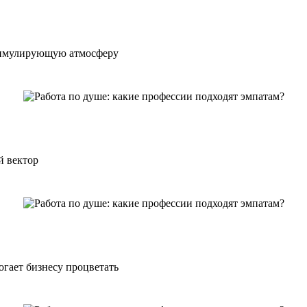
стимулирующую атмосферу
й вектор
гает бизнесу процветать