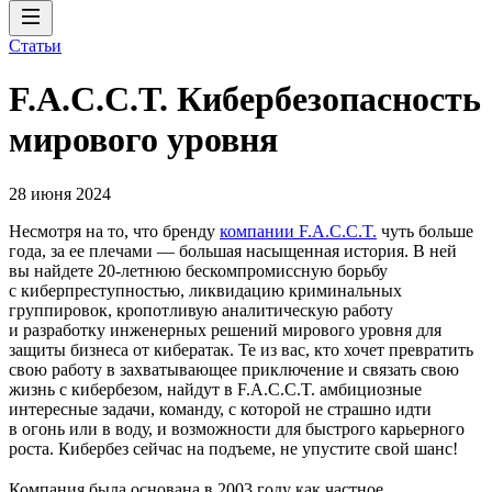
Статьи
F.A.C.C.T. Кибербезопасность
мирового уровня
28 июня 2024
Несмотря на то, что бренду
компании F.A.C.C.T.
чуть больше
года, за ее плечами — большая насыщенная история. В ней
вы найдете 20‑летнюю бескомпромиссную борьбу
с киберпреступностью, ликвидацию криминальных
группировок, кропотливую аналитическую работу
и разработку инженерных решений мирового уровня для
защиты бизнеса от кибератак. Те из вас, кто хочет превратить
свою работу в захватывающее приключение и связать свою
жизнь с кибербезом, найдут в F.A.C.C.T. амбициозные
интересные задачи, команду, с которой не страшно идти
в огонь или в воду, и возможности для быстрого карьерного
роста. Кибербез сейчас на подъеме, не упустите свой шанс!
Компания была основана в 2003 году как частное