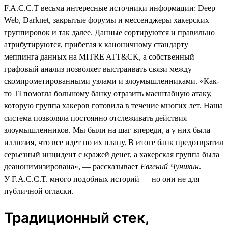
F.A.C.C.T весьма интересные источники информации: Deep
Web, Darknet, закрытые форумы и мессенджеры хакерских
группировок и так далее. Данные сортируются и правильно
атрибутируются, прибегая к каноничному стандарту
меппинга данных на MITRE ATT&CK, а собственный
графовый анализ позволяет выстраивать связи между
скомпрометированными узлами и злоумышленниками. «Как-
то TI помогла большому банку отразить масштабную атаку,
которую группа хакеров готовила в течение многих лет. Наша
система позволяла постоянно отслеживать действия
злоумышленников. Мы были на шаг впереди, а у них была
иллюзия, что все идет по их плану. В итоге банк предотвратил
серьезный инцидент с кражей денег, а хакерская группа была
деанонимизирована», — рассказывает
Евгений Чунихин
.
У F.A.C.C.T. много подобных историй — но они не для
публичной огласки.
Традиционный стек,