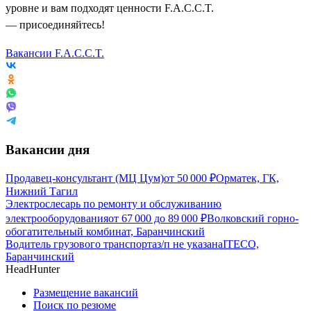
уровне и вам подходят ценности F.A.C.C.T.
— присоединяйтесь!
Вакансии F.A.C.C.T.
Вакансии дня
Продавец-консультант (МЦ Цум)
от
50 000
₽
Орматек, ГК,
Нижний Тагил
Электрослесарь по ремонту и обслуживанию
электрооборудования
от
67 000
до
89 000
₽
Волковский горно-
обогатительный комбинат, Баранчинский
Водитель грузового транспорта
з/п не указана
ITECO,
Баранчинский
HeadHunter
Размещение вакансий
Поиск по резюме