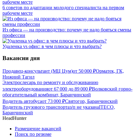
6 советов по адаптации молодого специалиста на первом
рабочем месте
Из офиса — на производство: почему не надо бояться смены
профессии
Удаленка vs офис: в чем плюсы и что выбрать?
Вакансии дня
Продавец-консультант (МЦ Цум)
от
50 000
₽
Орматек, ГК,
Нижний Тагил
Электрослесарь по ремонту и обслуживанию
электрооборудования
от
67 000
до
89 000
₽
Волковский горно-
обогатительный комбинат, Баранчинский
Водитель автобуса
от
73 000
₽
Святогор, Баранчинский
Водитель грузового транспорта
з/п не указана
ITECO,
Баранчинский
HeadHunter
Размещение вакансий
Поиск по резюме