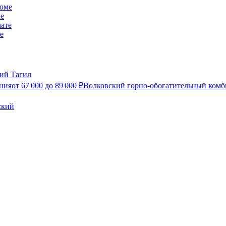
ме
е
ий Тагил
ния
от
67 000
до
89 000
₽
Волковский горно-обогатительный комб
ский