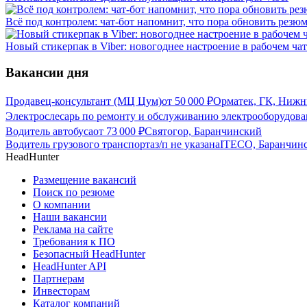
Всё под контролем: чат-бот напомнит, что пора обновить резю
Новый стикерпак в Viber: новогоднее настроение в рабочем чат
Вакансии дня
Продавец-консультант (МЦ Цум)
от
50 000
₽
Орматек, ГК, Нижн
Электрослесарь по ремонту и обслуживанию электрооборудова
Водитель автобуса
от
73 000
₽
Святогор, Баранчинский
Водитель грузового транспорта
з/п не указана
ITECO, Баранчин
HeadHunter
Размещение вакансий
Поиск по резюме
О компании
Наши вакансии
Реклама на сайте
Требования к ПО
Безопасный HeadHunter
HeadHunter API
Партнерам
Инвесторам
Каталог компаний