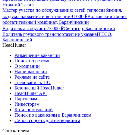
Нижний Тагил
Мастер участка по обслуживанию сетей теплоснабжения,
воздухоснабжения и вентиляции
91 000
₽
Волковский горно-
обогатительный комбинат, Баранчинский
Водитель автобуса
от
73 000
₽
Святогор, Баранчинский
Водитель грузового транспорта
з/п не указана
ITECO,
Баранчинский
HeadHunter
Размещение вакансий
Поиск по резюме
О компании
Наши вакансии
Реклама на сайте
Требования к ПО
Безопасный HeadHunter
HeadHunter API
Партнерам
Инвесторам
Каталог компаний
Поиск по вакансиям в Баранчинском
Сетка: соцсеть для нетворкинга
Соискателям