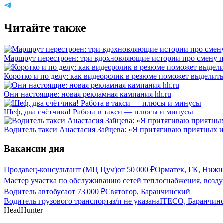
Читайте также
Маршрут перестроен: три вдохновляющие истории про смену 
Коротко и по делу: как видеоролик в резюме поможет выделить
Они настоящие: новая рекламная кампания hh.ru
Шеф, два счётчика! Работа в такси — плюсы и минусы
Водитель такси Анастасия Зайцева: «Я притягиваю приятных 
Вакансии дня
Продавец-консультант (МЦ Цум)
от
50 000
₽
Орматек, ГК, Нижн
Мастер участка по обслуживанию сетей теплоснабжения, возд
Водитель автобуса
от
73 000
₽
Святогор, Баранчинский
Водитель грузового транспорта
з/п не указана
ITECO, Баранчин
HeadHunter