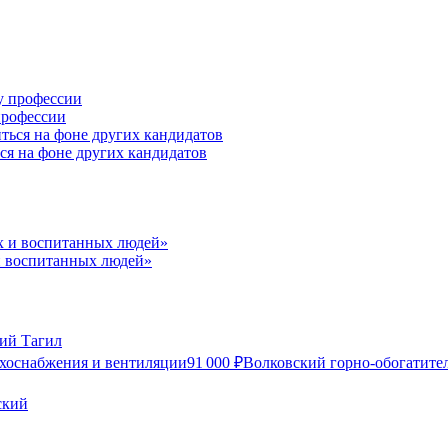
профессии
ся на фоне других кандидатов
и воспитанных людей»
ий Тагил
ухоснабжения и вентиляции
91 000
₽
Волковский горно-обогатите
ский