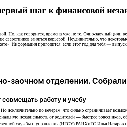
первый шаг к финансовой неза
й. Но, как говорится, времена уже не те. Очно-заочный (или ве
е сверстников заняться карьерой. Неудивительно, что некоторые
кате». Информация пригодится, если этот год для тебя — выпус
о-заочном отделении. Собрали
 совмещать работу и учебу
ь. Но исключительно по вечерам, что сильно ограничивает возмо
ериальную независимость от родителей — быстрее ровесников, 
ственной службы и управления (ИГСУ) РАНХиГС Илья Назаров 