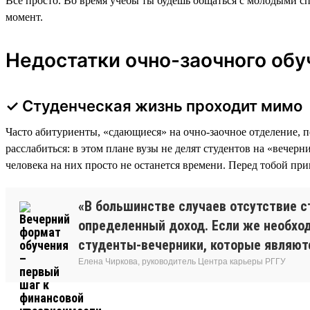
Все просто. Во время учебы ты будешь общаться с молодыми с
момент.
Недостатки очно-заочного обуч
✓ Студенческая жизнь проходит мимо
Часто абитуриенты, «сдающиеся» на очно-заочное отделение, 
расслабиться: в этом плане вузы не делят студентов на «вече
человека на них просто не останется времени. Перед тобой пр
«В большинстве случаев отсутствие 
определенный доход. Если же необход
студенты-вечерники, которые являют
Елена Чиркова, руководитель Центра карьеры РГГУ