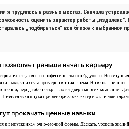
ии я трудилась в разных местах. Сначала устроил
возможность оценить характер работы „издалека“.
 старалась „подбираться“ все ближе к выбранной пр
 позволяет раньше начать карьеру
троительству своего профессионального будущего. Но ситуация 
ники выходят из вуза примерно в то же время. Но в большинстве 
тственно, перед тобой открываются двери многих компаний. Дл
. Незаменимая штука при выборе альма матер и отличный гаран
гут прокачать ценные навыки
тся к выпускникам очно-заочной формы. Дескать, уровень знаний