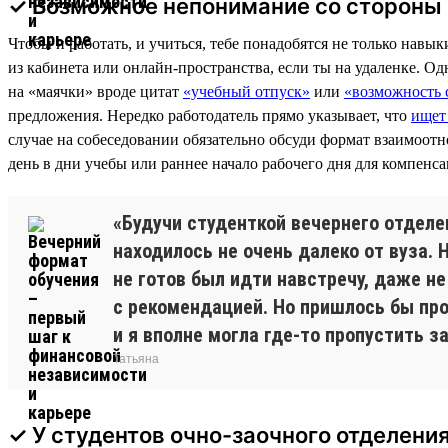
✓ Возможное непонимание со стороны
Чтобы и работать, и учиться, тебе понадобятся не только навы
из кабинета или онлайн-пространства, если ты на удаленке. Од
на «маячки» вроде цитат
«учебный отпуск»
или
«возможность 
предложения. Нередко работодатель прямо указывает, что
ищет 
случае на собеседовании обязательно обсуди формат взаимоотн
день в дни учебы или раннее начало рабочего дня для компенс
«Будучи студенткой вечернего отделе
находилось не очень далеко от вуза.
не готов был идти навстречу, даже 
с рекомендацией. Но пришлось бы про
и я вполне могла где-то пропустить з
Татьяна
✓ У студентов очно-заочного отделени