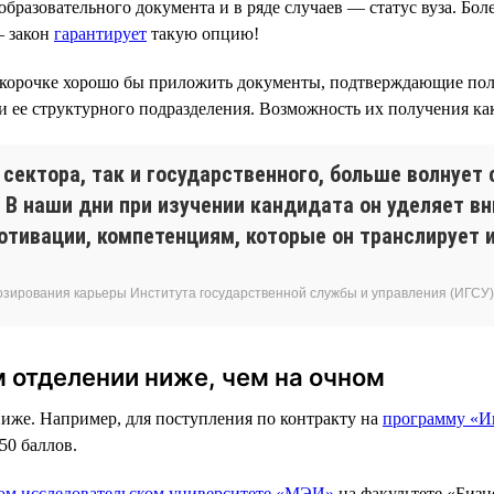
бразовательного документа и в ряде случаев — статус вуза. Бо
— закон
гарантирует
такую опцию!
 к корочке хорошо бы приложить документы, подтверждающие пол
ее структурного подразделения. Возможность их получения как 
 сектора, так и государственного, больше волнуе
 В наши дни при изучении кандидата он уделяет в
отивации, компетенциям, которые он транслирует 
озирования карьеры Института государственной службы и управления (ИГСУ
 отделении ниже, чем на очном
ниже. Например, для поступления по контракту на
программу «И
50 баллов.
м исследовательском университете «МЭИ»
на факультете «Бизн