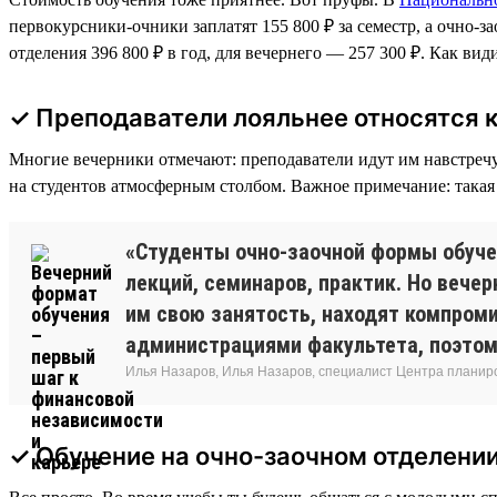
первокурсники-очники заплатят 155 800 ₽ за семестр, а очно-
отделения 396 800 ₽ в год, для вечернего — 257 300 ₽. Как вид
✓ Преподаватели лояльнее относятся 
Многие вечерники отмечают: преподаватели идут им навстречу. 
на студентов атмосферным столбом. Важное примечание: такая 
«Студенты очно-заочной формы обуче
лекций, семинаров, практик. Но веч
им свою занятость, находят компроми
администрациями факультета, поэтому
Илья Назаров, Илья Назаров, специалист Центра планир
✓ Обучение на очно-заочном отделени