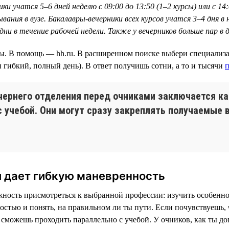
 учатся 5–6 дней неделю с 09:00 до 13:50 (1–2 курсы) или с 14:0
ания в вузе. Бакалавры-вечерники всех курсов учатся 3–4 дня в н
 дни в течение рабочей недели. Также у вечерников больше пар в
бы. В помощь — hh.ru. В расширенном поиске выбери специализац
 гибкий, полный день). В ответ получишь сотни, а то и тысячи
п
чернего отделения перед очниками заключается ка
с учебой. Они могут сразу закреплять получаемые 
и дает гибкую маневренность
ость присмотреться к выбранной профессии: изучить особеннос
остью и понять, на правильном ли ты пути. Если почувствуешь,
ы сможешь проходить параллельно с учебой. У очников, как ты д