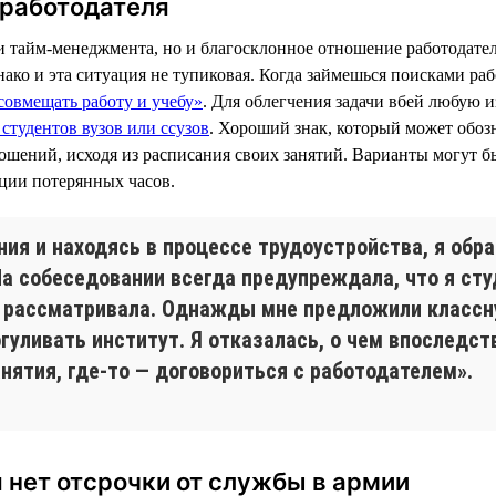
 работодателя
ки тайм-менеджмента, но и благосклонное отношение работодателя
нако и эта ситуация не тупиковая. Когда займешься поисками ра
совмещать работу и учебу»
. Для облегчения задачи вбей любую и
студентов вузов или ссузов
. Хороший знак, который может обозн
ошений, исходя из расписания своих занятий. Варианты могут б
ации потерянных часов.
ния и находясь в процессе трудоустройства, я обр
 На собеседовании всегда предупреждала, что я ст
не рассматривала. Однажды мне предложили классн
гуливать институт. Я отказалась, о чем впоследст
анятия, где-то — договориться с работодателем».
я нет отсрочки от службы в армии