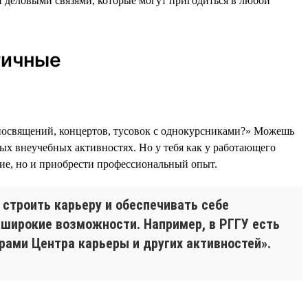
и деловыми связями, которые могут пригодиться в любой
тичные
 посвящений, концертов, тусовок с однокурсниками?» Можешь
бых внеучебных активностях. Но у тебя как у работающего
ние, но и приобрести профессиональный опыт.
строить карьеру и обеспечивать себе
т широкие возможности. Например, в РГГУ есть
ами Центра карьеры и других активностей».