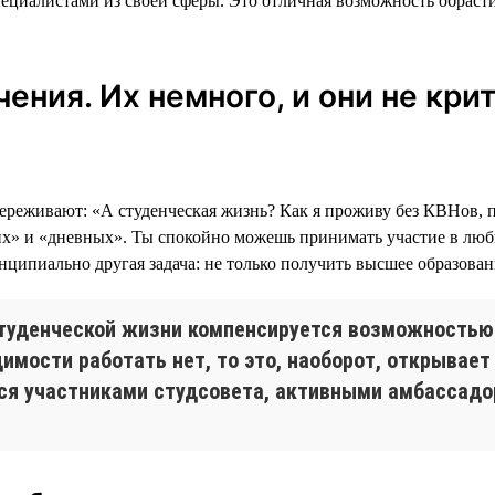
пециалистами из своей сферы. Это отличная возможность обраст
ения. Их немного, и они не кри
переживают: «А студенческая жизнь? Как я проживу без КВНов,
рних» и «дневных». Ты спокойно можешь принимать участие в лю
инципиально другая задача: не только получить высшее образова
студенческой жизни компенсируется возможностью 
имости работать нет, то это, наоборот, открывае
ся участниками студсовета, активными амбассадор