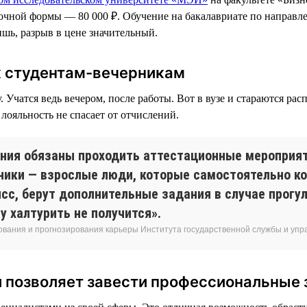
заочной формы — 80 000 ₽. Обучение на бакалавриате по направ
ишь, разрыв в цене значительный.
к студентам-вечерникам
Учатся ведь вечером, после работы. Вот в вузе и стараются расп
лояльность не спасает от отчислений.
ния обязаны проходить аттестационные мероприяти
ерники — взрослые люди, которые самостоятельно 
сс, берут дополнительные задания в случае прогу
 халтурить не получится».
ования и прогнозирования карьеры Института государственной службы и уп
и позволяет завести профессиональные