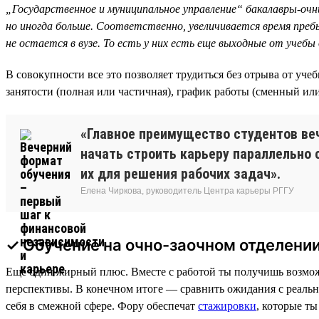
„Государственное и муниципальное управление“ бакалавры-очники
но иногда больше. Соответственно, увеличивается время пребыв
не остается в вузе. То есть у них есть еще выходные от учебы
В совокупности все это позволяет трудиться без отрыва от уче
занятости (полная или частичная), график работы (сменный или
«Главное преимущество студентов ве
начать строить карьеру параллельно 
их для решения рабочих задач».
Елена Чиркова, руководитель Центра карьеры РГГУ
✓ Обучение на очно-заочном отделени
Еще один жирный плюс. Вместе с работой ты получишь возможн
перспективы. В конечном итоге — сравнить ожидания с реальн
себя в смежной сфере. Фору обеспечат
стажировки
, которые т