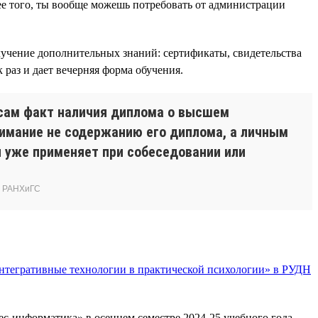
лее того, ты вообще можешь потребовать от администрации
учение дополнительных знаний: сертификаты, свидетельства
раз и дает вечерняя форма обучения.
т сам факт наличия диплома о высшем
нимание не содержанию его диплома, а личным
и уже применяет при собеседовании или
) РАНХиГС
нтегративные технологии в практической психологии» в РУДН
ес-информатика» в осеннем семестре 2024-25 учебного года