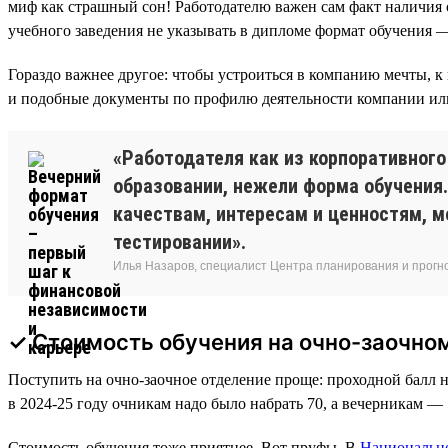
миф как страшный сон! Работодателю важен сам факт наличия о
учебного заведения не указывать в дипломе формат обучения 
Гораздо важнее другое: чтобы устроиться в компанию мечты,
и подобные документы по профилю деятельности компании или 
«Работодателя как из корпоративного
образовании, нежели форма обучения.
качествам, интересам и ценностям, м
тестировании».
Илья Назаров, специалист Центра планирования и прогн
✓ Стоимость обучения на очно-заочном
Поступить на очно-заочное отделение проще: проходной балл 
в 2024-25 году очникам надо было набрать 70, а вечерникам — 
Стоимость обучения тоже приятнее. Вот пруфы. В
Национально