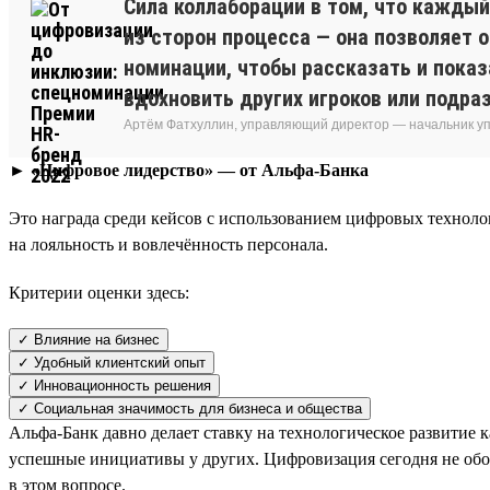
Сила коллаборации в том, что каждый
из сторон процесса — она позволяет 
номинации, чтобы рассказать и показ
вдохновить других игроков или подра
Артём Фатхуллин, управляющий директор — начальник уп
► «Цифровое лидерство» — от Альфа-Банка
Это награда среди кейсов с использованием цифровых технол
на лояльность и вовлечённость персонала.
Критерии оценки здесь:
✓ Влияние на бизнес
✓ Удобный клиентский опыт
✓ Инновационность решения
✓ Социальная значимость для бизнеса и общества
Альфа-Банк давно делает ставку на технологическое развитие 
успешные инициативы у других. Цифровизация сегодня не обошл
в этом вопросе.