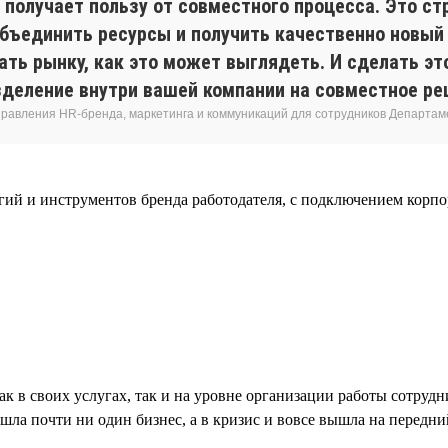
 получает пользу от совместного процесса. Это ст
объединить ресурсы и получить качественно новый 
ать рынку, как это может выглядеть. И сделать э
зделение внутри вашей компании на совместное ре
равления HR-бренда, маркетинга и коммуникаций для сотрудников Департам
огий и инструментов бренда работодателя, с подключением кор
как в своих услугах, так и на уровне организации работы сотру
а почти ни один бизнес, а в кризис и вовсе вышла на передний 