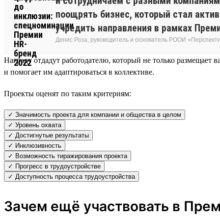
и сотрудничаем с разными компаниями
поощрять бизнес, который стал акти
учредить направления в рамках Преми
Денис Роза, руководитель и основатель РООИ «Перспект
Награду отдадут работодателю, который не только размещает ва
и помогает им адаптироваться в коллективе.
Проекты оценят по таким критериям:
✓ Значимость проекта для компании и общества в целом
✓ Уровень охвата
✓ Достигнутые результаты
✓ Инклюзивность
✓ Возможность тиражирования проекта
✓ Прогресс в трудоустройстве
✓ Доступность процесса трудоустройства
Зачем ещё участвовать в Пре