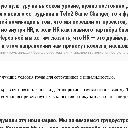
ую культуру на высоком уровне, нужно постоянно д
о нового сотрудника в Tele2 Game Changer, то и 
шей номинации в том, что мы перешли от проектов
но внутри HR, к роли HR как главного партнёра биз
ерез неё мы хотим сказать, что HR — это драйвер,
 в этом направлении нам принесут коллеги, наскол
тию и коммуникации бренда работодателя и управлению вовлечённостью Tel
 лучшие условия труда для сотрудников с инвалидностью.
ткрывает новые таланты и даёт широкие возможности каждому. Т
 компания приветствует как клиентов и покупателей с инвалидно
ридумали эту номинацию. Мы занимаемся трудоустр