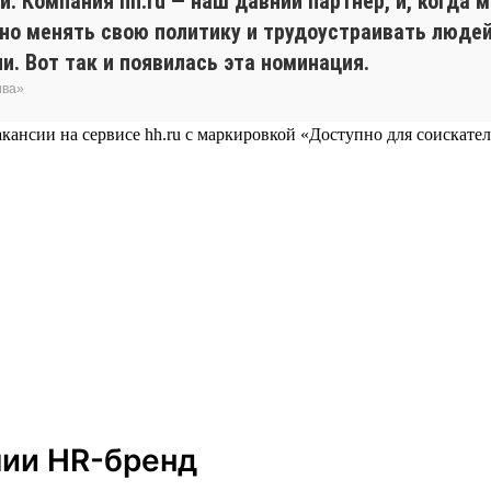
. Компания hh.ru — наш давний партнёр, и, когда
вно менять свою политику и трудоустраивать люде
и. Вот так и появилась эта номинация.
ива»
кансии на сервисе hh.ru с маркировкой «Доступно для соискател
мии HR-бренд