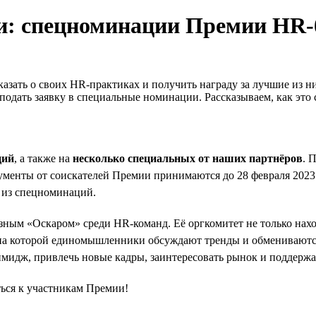
и: спецноминации Премии HR-
казать о своих HR-практиках и получить награду за лучшие из н
 подать заявку в специальные номинации. Рассказываем, как это 
ций
, а также на
несколько специальных от наших партнёров
. 
менты от соискателей Премии принимаются до 28 февраля 2023 г
й из спецноминаций.
разным «Оскаром» среди HR-команд. Её оргкомитет не только на
, на которой единомышленники обсуждают тренды и обмениваютс
 имидж, привлечь новые кадры, заинтересовать рынок и поддерж
ться к участникам Премии!