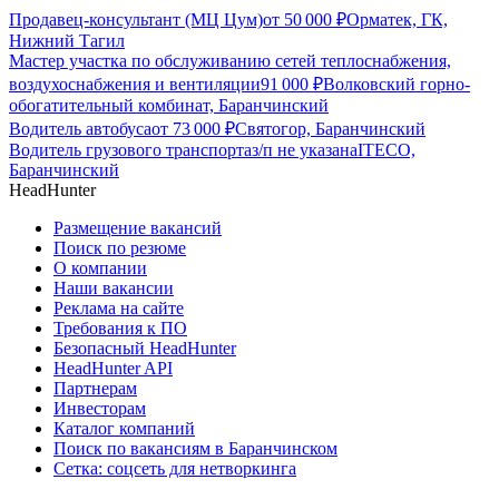
Продавец-консультант (МЦ Цум)
от
50 000
₽
Орматек, ГК,
Нижний Тагил
Мастер участка по обслуживанию сетей теплоснабжения,
воздухоснабжения и вентиляции
91 000
₽
Волковский горно-
обогатительный комбинат, Баранчинский
Водитель автобуса
от
73 000
₽
Святогор, Баранчинский
Водитель грузового транспорта
з/п не указана
ITECO,
Баранчинский
HeadHunter
Размещение вакансий
Поиск по резюме
О компании
Наши вакансии
Реклама на сайте
Требования к ПО
Безопасный HeadHunter
HeadHunter API
Партнерам
Инвесторам
Каталог компаний
Поиск по вакансиям в Баранчинском
Сетка: соцсеть для нетворкинга