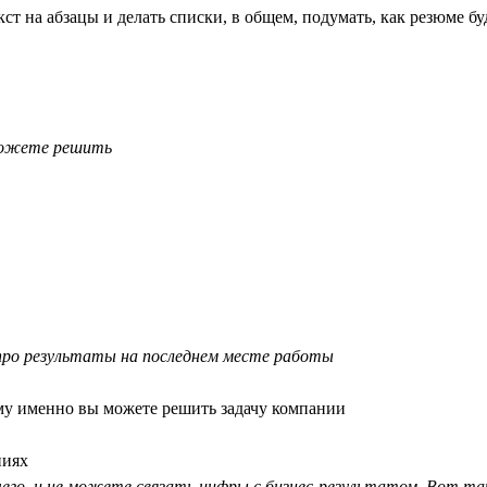
ст на абзацы и делать списки, в общем, подумать, как резюме бу
 можете решить
 про результаты на последнем месте работы
ему именно вы можете решить задачу компании
ниях
 чего, и не можете связать цифры с бизнес-результатом. Вот т