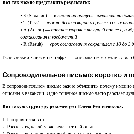
Вот так можно представить результаты:
• S (Situation) —
в компании процесс согласования дого
• T (Task) —
нужно было ускорить процесс согласовани
• A (Action) —
проанализировал текущий процесс, выбр
согласования и уведомлений
• R (Result) —
срок согласования сократился с 10 до 3
Если сложно вспомнить цифры — описывайте эффекты: стало быс
Сопроводительное письмо: коротко и п
В сопроводительном письме важно объяснить, почему именно в
описаны в вакансии. Одно точечное письмо часто работает лу
Вот такую структуру рекомендует Елена Решетникова:
1. Поприветствовать
2. Рассказать, какой у вас релевантный опыт
3. Рассказать, чем вы можете быть полезны компании