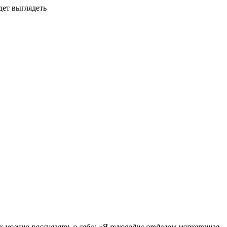
дет выглядеть
ак можно рассказать о себе: «Я руководил отделом маркетинга