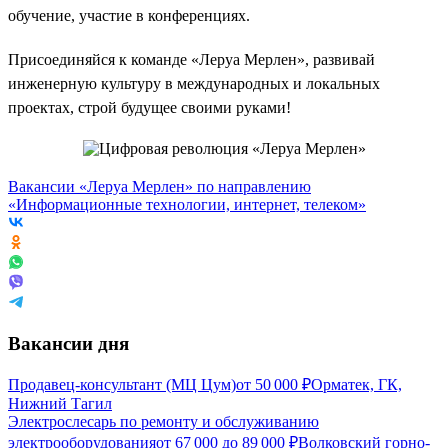
обучение, участие в конференциях.
Присоединяйся к команде «Леруа Мерлен», развивай
инженерную культуру в международных и локальных
проектах, строй будущее своими руками!
Вакансии «Леруа Мерлен» по направлению
«Информационные технологии, интернет, телеком»
Вакансии дня
Продавец-консультант (МЦ Цум)
от
50 000
₽
Орматек, ГК,
Нижний Тагил
Электрослесарь по ремонту и обслуживанию
электрооборудования
от
67 000
до
89 000
₽
Волковский горно-