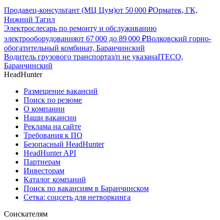
Продавец-консультант (МЦ Цум)
от
50 000
₽
Орматек, ГК,
Нижний Тагил
Электрослесарь по ремонту и обслуживанию
электрооборудования
от
67 000
до
89 000
₽
Волковский горно-
обогатительный комбинат, Баранчинский
Водитель грузового транспорта
з/п не указана
ITECO,
Баранчинский
HeadHunter
Размещение вакансий
Поиск по резюме
О компании
Наши вакансии
Реклама на сайте
Требования к ПО
Безопасный HeadHunter
HeadHunter API
Партнерам
Инвесторам
Каталог компаний
Поиск по вакансиям в Баранчинском
Сетка: соцсеть для нетворкинга
Соискателям