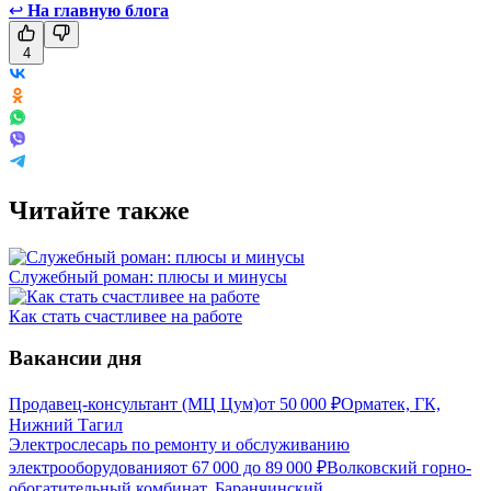
↩
На главную блога
4
Читайте также
Служебный роман: плюсы и минусы
Как стать счастливее на работе
Вакансии дня
Продавец-консультант (МЦ Цум)
от
50 000
₽
Орматек, ГК,
Нижний Тагил
Электрослесарь по ремонту и обслуживанию
электрооборудования
от
67 000
до
89 000
₽
Волковский горно-
обогатительный комбинат, Баранчинский