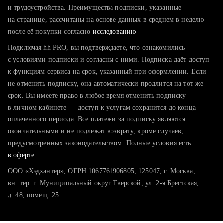
тратите много времени на поиск и вручную поднимаете
и трудоустройства. Преимущества подписки, указанные
резюме
на странице, рассчитаны на основе данных в среднем в неделю
после её покупки согласно
хотите сравнить себя с конкурентами и оценить шансы
исследованию
Подключая hh PRO, вы подтверждаете, что ознакомились
с условиями подписки и согласны с ними. Подписка даёт доступ
к функциям сервиса на срок, указанный при оформлении. Если
не отменить подписку, она автоматически продлится на тот же
срок. Вы имеете право в любое время отменить подписку
в личном кабинете — доступ к услугам сохранится до конца
оплаченного периода. Все платежи за подписку являются
окончательными и не подлежат возврату, кроме случаев,
предусмотренных законодательством. Полные условия есть
в оферте
ООО «Хэдхантер», ОГРН 1067761906805, 125047, г. Москва,
вн. тер. г. Муниципальный округ Тверской, ул. 2-я Брестская,
д. 48, помещ. 25